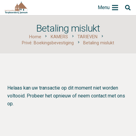
Menu
Betaling mislukt
chevron_right
chevron_right
chevron_right
Home
KAMERS
TARIEVEN
chevron_right
Privé: Boekingsbevestiging
Betaling mislukt
Helaas kan uw transactie op dit moment niet worden
voltooid.
Probeer het opnieuw of neem contact met ons
op.