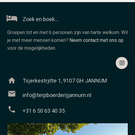
Zoek en boek…
Groepen tot en met 6 personen zijn van harte welkom. Wil
je met meer mensen komen?
Neem contact met ons op
voor de mogelijkheden.
home
Tsjerkestrjitte 1, 9107 GH JANNUM
mail
info@terpboerderijjannum.nl
phone
+31 6 50 63 40 35