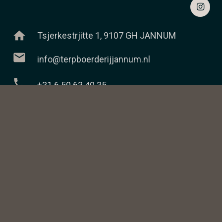
home
Tsjerkestrjitte 1, 9107 GH JANNUM
mail
info@terpboerderijjannum.nl
phone
+31 6 50 63 40 35
keyboard_arrow_up