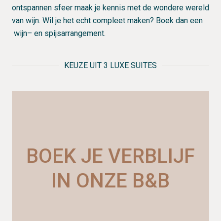
ontspannen sfeer maak je kennis met de wondere wereld
van wijn. Wil je het echt compleet maken? Boek dan
een
w
ijn
– en spijsarrangement.
KEUZE UIT 3 LUXE SUITES
BOEK JE VERBLIJF
Luxe,
comfortabele
kamer,
IN ONZE B&B
geheel
ingericht
in de
‘jaren 20’-