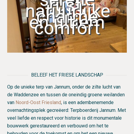
comfort.
rust,
Luxe
natuurlijke
boxspring
charme
MEER INFO…
2 x 90 x
en ultiem
210cm
comfort
/inloop
regendouche
/toilet
/wastafel
/ föhn
/gratis
gebruik
van wifi,
koffie &
BELEEF HET FRIESE LANDSCHAP
thee,
schappelijke
Op de unieke terp van Jannum, onder de zilte lucht van
faciliteiten.
de Waddenzee en tussen de oneindig groene weilanden
van
Noord-Oost Friesland
, is een adembenemende
MEER INFO…
overnachtingsplek gecreëerd: Terpboerderij Jannum. Met
veel liefde en respect voor historie is dit monumentale
bouwwerk gerestaureerd en verbouwd om het te
behouden voor de toekomst en om het een nieuwe