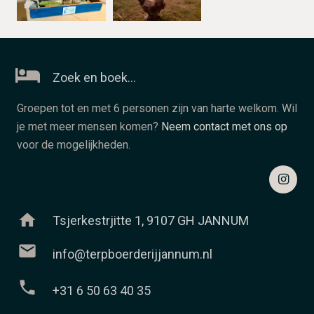
Zoek en boek…
Groepen tot en met 6 personen zijn van harte welkom. Wil
je met meer mensen komen?
Neem contact met ons op
voor de mogelijkheden.
home
Tsjerkestrjitte 1, 9107 GH JANNUM
mail
info@terpboerderijjannum.nl
phone
+31 6 50 63 40 35