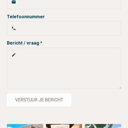
email
Telefoonnummer
phone
Bericht / vraag *
create
VERSTUUR JE BERICHT