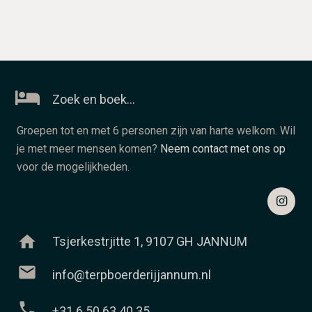
Zoek en boek…
Groepen tot en met 6 personen zijn van harte welkom. Wil
je met meer mensen komen?
Neem contact met ons op
voor de mogelijkheden.
home
Tsjerkestrjitte 1, 9107 GH JANNUM
mail
info@terpboerderijjannum.nl
phone
+31 6 50 63 40 35