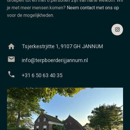
Groepen tot en met 6 personen zijn van harte welkom. Wil
je met meer mensen komen?
Neem contact met ons op
voor de mogelijkheden.
home
Tsjerkestrjitte 1, 9107 GH JANNUM
mail
info@terpboerderijjannum.nl
phone
+31 6 50 63 40 35