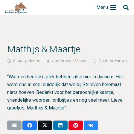
Menu
Matthijs & Maartje
3 jaar geleden
Jan Douwe Visser
Gastenreviews
access_time
person
folder_open
“Wat een heerlijke plek hebben jullie hier in Jannum. Het
werd ons al snel duidelijk dat we bij Stilleven helemaal
niets hoeven. Bedankt voor het persoonlijke kaartje,
vriendelijke woorden, ontbijtjes en nog veel meer. Lieve
groetjes, Matthijs & Maartje”