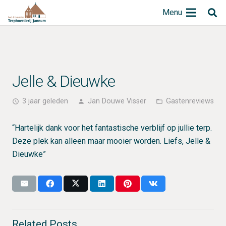
Menu
Jelle & Dieuwke
3 jaar geleden
Jan Douwe Visser
Gastenreviews
access_time
person
folder_open
“Hartelijk dank voor het fantastische verblijf op jullie terp.
Deze plek kan alleen maar mooier worden. Liefs, Jelle &
Dieuwke”
Related Posts