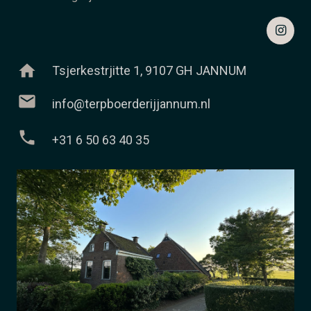
home
Tsjerkestrjitte 1, 9107 GH JANNUM
mail
info@terpboerderijjannum.nl
phone
+31 6 50 63 40 35