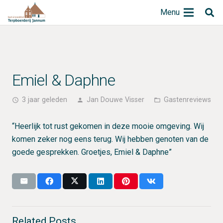
Menu
Emiel & Daphne
3 jaar geleden
Jan Douwe Visser
Gastenreviews
access_time
person
folder_open
“Heerlijk tot rust gekomen in deze mooie omgeving. Wij
komen zeker nog eens terug. Wij hebben genoten van de
goede gesprekken. Groetjes, Emiel & Daphne”
Related Posts