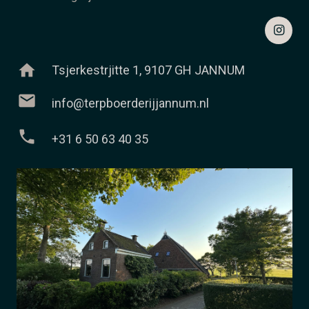
home
Tsjerkestrjitte 1, 9107 GH JANNUM
mail
info@terpboerderijjannum.nl
phone
+31 6 50 63 40 35