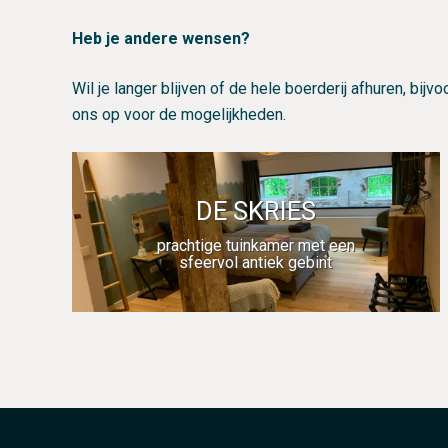
Heb je andere wensen?
Wil je langer blijven of de hele boerderij afhuren, b
ons op voor de mogelijkheden.
Prachtige sfeervolle en
DE SKRIES
comfortabele tuinkamer met een
antiek gebint voor ultiem relaxen...
prachtige tuinkamer met een
sfeervol antiek gebint
MEER INFO…