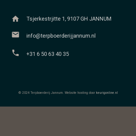
home
Tsjerkestrjitte 1, 9107 GH JANNUM
mail
info@terpboerderijjannum.nl
phone
+31 6 50 63 40 35
© 2024 Terpboerderij Jannum. Website hosting door
keurigonline.nl